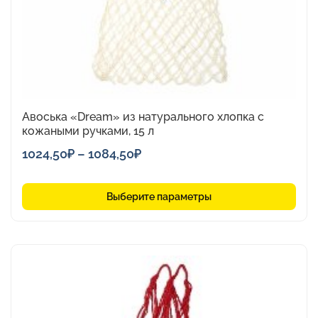
на
странице
товара.
Авоська «Dream» из натурального хлопка с
кожаными ручками, 15 л
Диапазон
1024,50
₽
–
1084,50
₽
цен:
1024,50₽
Выберите параметры
–
1084,50₽