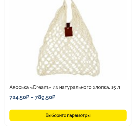
имеет
несколько
вариаций.
Опции
можно
выбрать
на
странице
товара.
Авоська «Dream» из натурального хлопка, 15 л
Диапазон
724,50
₽
–
789,50
₽
цен:
724,50₽
Выберите параметры
–
789,50₽