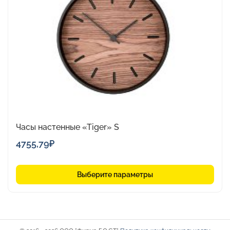
вариаций.
Опции
можно
выбрать
на
странице
товара.
Часы настенные «Tiger» S
4755,79
₽
Выберите параметры