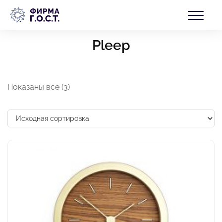
Перейти
БЛОГ
к
Главная
/ Pleep
содержимому
Pleep
КОНТАКТЫ
Показаны все (3)