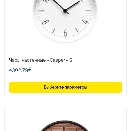
можно
выбрать
на
странице
товара.
Часы настенные «Casper» S
4302,79
₽
Выберите параметры
Этот
товар
имеет
несколько