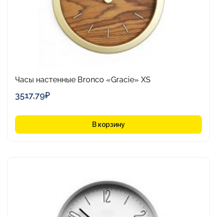
Часы настенные Bronco «Gracie» XS
3517,79
₽
В корзину
Этот
товар
имеет
несколько
вариаций.
Опции