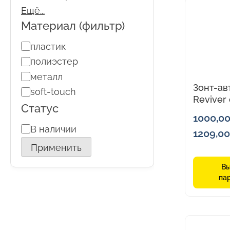
Этот
Ещё...
товар
Материал (фильтр)
имеет
Материал
нескольк
пластик
(фильтр)
вариаций.
полиэстер
Опции
металл
Зонт-ав
можно
soft-touch
Reviver
выбрать
Статус
из
на
1000,0
перера
Статус
В наличии
странице
1209,00
пластик
товара.
Применить
Вы
па
Этот