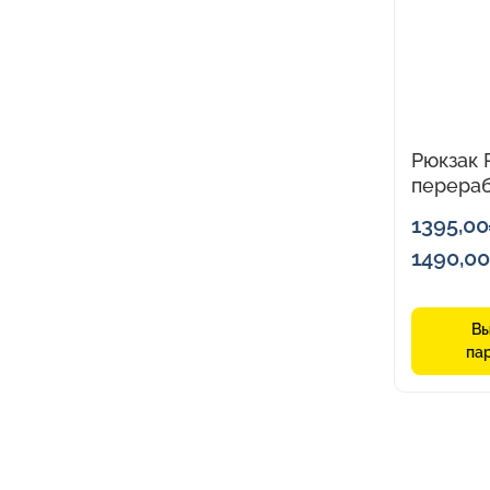
товар
имеет
нескольк
вариаций.
Опции
Рюкзак 
можно
перера
выбрать
пластик
на
1395,00
ноутбук
странице
1490,00
товара.
Вы
па