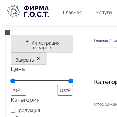
Перейти
к
Главная
Услуги
содержимому
Главная
/
То
Фильтрация
товаров
Закрыть
Цена
Катего
Категория
Отображени
Категория
Продукция