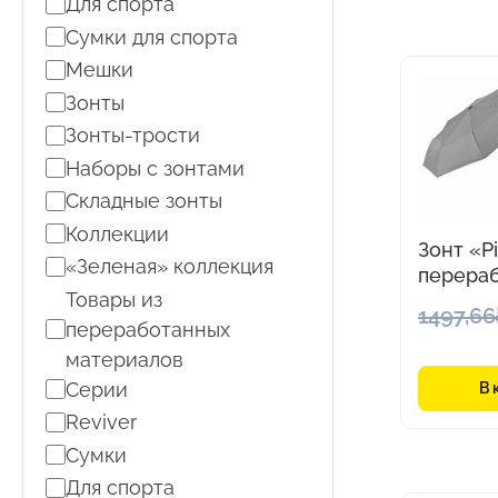
Для спорта
Сумки для спорта
Мешки
Зонты
Зонты-трости
Наборы с зонтами
Складные зонты
Коллекции
Зонт «P
«Зеленая» коллекция
перера
Товары из
пластик
1497,66
переработанных
материалов
Серии
В 
Reviver
Сумки
Для спорта