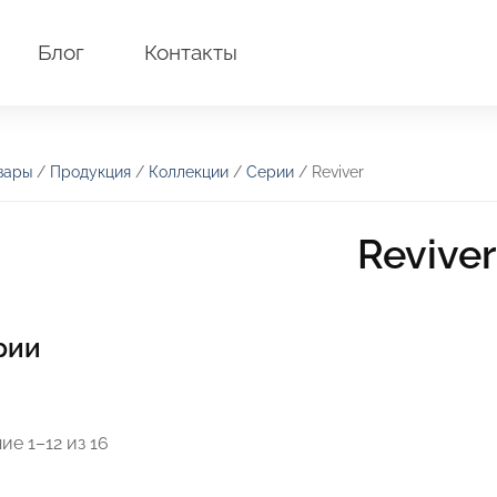
Блог
Контакты
вары
/
Продукция
/
Коллекции
/
Серии
/ Reviver
Reviver
рии
е 1–12 из 16