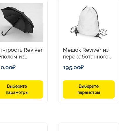
Этот
р
товар
т
имеет
олько
несколько
аций.
вариаций.
и
Опции
т-трость Reviver
Мешок Reviver из
но
можно
уполом из
переработанного
ать
выбрать
реработанного
пластика
на
90,00
₽
195,00
₽
стика
нице
странице
а.
товара.
Выберите
Выберите
параметры
параметры
Этот