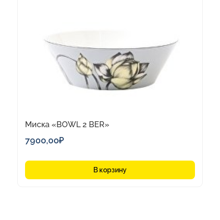
Миска «BOWL 2 BER»
7900,00
₽
В корзину
1
2
3
4
5
→