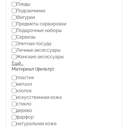
Пледы
Подсвечники
Фигурки
Предметы сервировки
Подарочные наборы
Сервизы
Элитная посуда
Личные аксессуары
Женские аксессуары
Ещё...
Материал (фильтр)
Материал
пластик
(фильтр)
металл
хлопок
искусственная кожа
стекло
дерево
фарфор
натуральная кожа