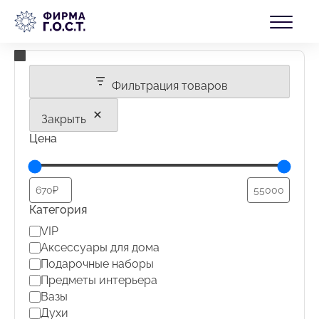
Перейти
☰ Фильтры
БЛОГ
к
содержимому
КОНТАКТЫ
Фильтрация товаров
Закрыть
Цена
Категория
Категория
VIP
Аксессуары для дома
Подарочные наборы
Предметы интерьера
Вазы
Духи