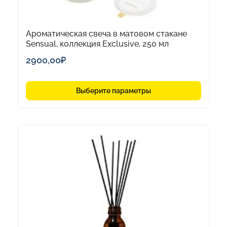
Ароматическая свеча в матовом стакане
Sensual, коллекция Exclusive, 250 мл
2900,00
₽
Выберите параметры
Этот
товар
имеет
несколько
вариаций.
Опции
можно
выбрать
на
странице