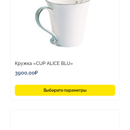
вариаций.
Опции
можно
выбрать
на
странице
товара.
Кружка «CUP ALICE BLU»
3900,00
₽
Выберите параметры