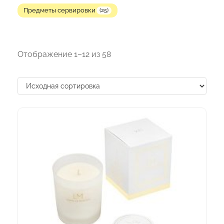
Предметы сервировки
(25)
Отображение 1–12 из 58
Этот
товар
имеет
несколько
вариаций.
Опции
можно
выбрать
на
странице
товара.