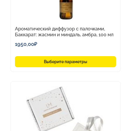
товара.
Ароматический диффузор с палочками,
Баккарат: жасмин и миндаль, амбра, 100 мл
1950,00
₽
Выберите параметры
Этот
товар
имеет
несколько
вариаций.
Опции
можно
выбрать
на