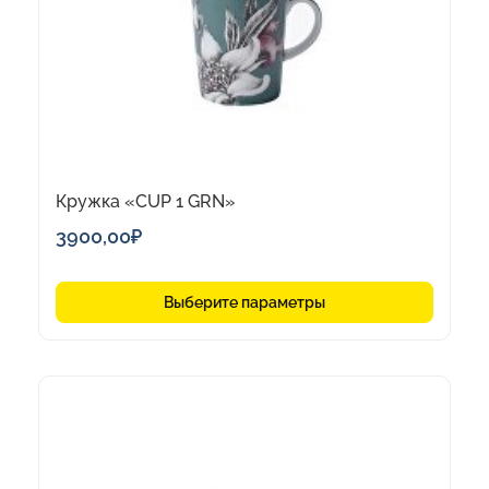
можно
выбрать
на
странице
товара.
Кружка «CUP 1 GRN»
3900,00
₽
Выберите параметры