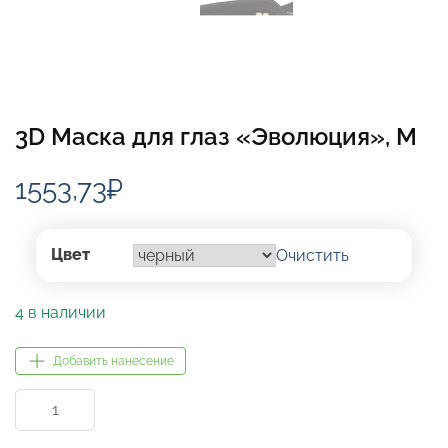
3D Маска для глаз «Эволюция», M
1553,73
₽
Цвет
Очистить
4 в наличии
Добавить нанесение
Количество
товара
3D