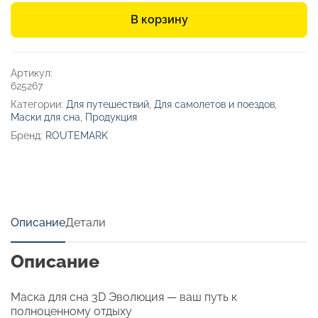
Маска
В корзину
для
глаз
«Эволюция»,
M
Артикул:
625267
Категории:
Для путешествий
,
Для самолетов и поездов
,
Маски для сна
,
Продукция
Бренд:
ROUTEMARK
Описание
Детали
Описание
Маска для сна 3D Эволюция — ваш путь к
полноценному отдыху