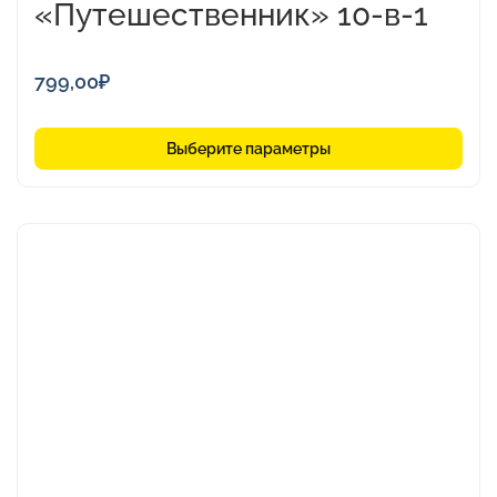
«Путешественник» 10-в-1
799,00
₽
Выберите параметры
Этот
товар
имеет
несколько
вариаций.
Опции
можно
выбрать
на
странице
товара.