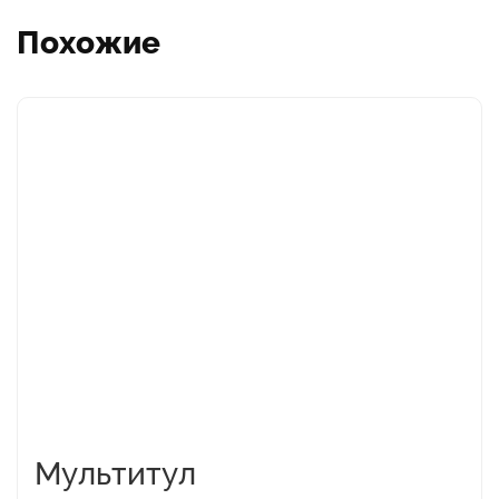
Похожие
Этот
товар
имеет
несколько
вариаций.
Опции
можно
выбрать
на
странице
товара.
Мультитул