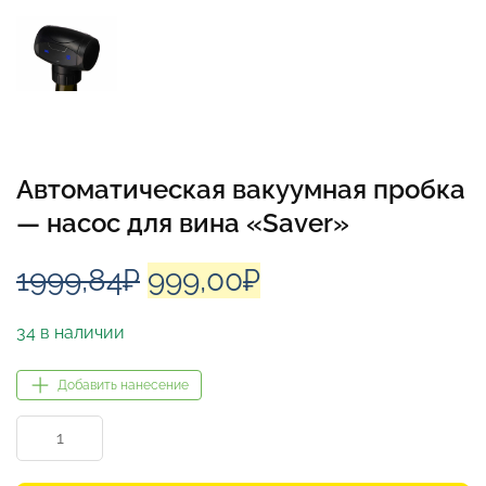
Автоматическая вакуумная пробка
— насос для вина «Saver»
Первоначальная
Текущая
1999,84
₽
999,00
₽
цена
цена:
34 в наличии
составляла
999,00₽.
Добавить нанесение
1999,84₽.
Количество
товара
Автоматическая