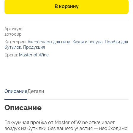
вакуумная
В корзину
пробка
-
насос
для
Артикул:
вина
207008p
«Saver»
Категории:
Аксессуары для вина
,
Кухня и посуда
,
Пробки для
бутылок
,
Продукция
Бренд:
Master of Wine
Описание
Детали
Описание
Вакуумная пробка от Master of Wine откачивает
воздух из бутылки без вашего участия — необходимо