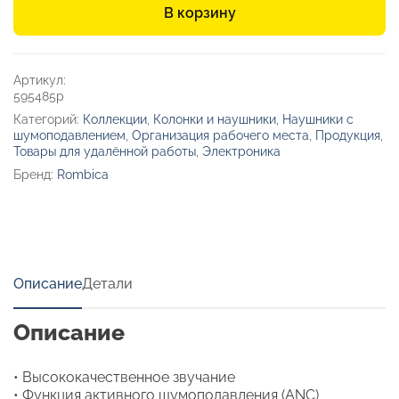
В корзину
с
шумоподавлением
«Mysound
BH-
Артикул:
13
595485p
ANC»
Категорий:
Коллекции
,
Колонки и наушники
,
Наушники с
шумоподавлением
,
Организация рабочего места
,
Продукция
,
Товары для удалённой работы
,
Электроника
Бренд:
Rombica
Описание
Детали
Описание
• Высококачественное звучание
• Функция активного шумоподавления (ANC)