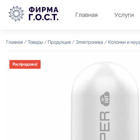
Перейти
к
Главная
Услуги
содержимому
Главная
/
Товары
/
Продукция
/
Электроника
/
Колонки и нау
Распродажа!