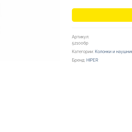
Количество
товара
Беспроводные
наушники
Артикул:
TWS
521006p
«Smart
Категории:
Колонки и наушни
IoT
Бренд:
HIPER
M1»