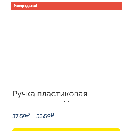
Этот
Распродажа!
товар
имеет
несколько
вариаций.
Опции
можно
выбрать
на
странице
товара.
Ручка пластиковая
шариковая «Империал»
Диапазон
37,50
₽
–
53,50
₽
цен: