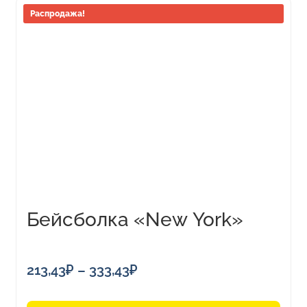
Этот
Распродажа!
товар
имеет
несколько
вариаций.
Опции
можно
выбрать
на
странице
товара.
Бейсболка «New York»
Диапазон
213,43
₽
–
333,43
₽
цен: