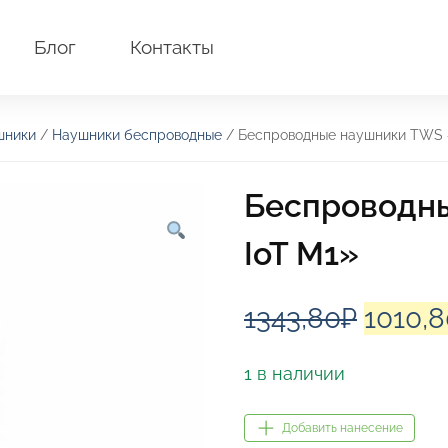
Блог
Контакты
шники
/
Наушники беспроводные
/ Беспроводные наушники TWS «
Беспроводн
IoT M1»
Перво
1343,80
₽
1010,8
цена
1 в наличии
соста
Добавить нанесение
1343,8