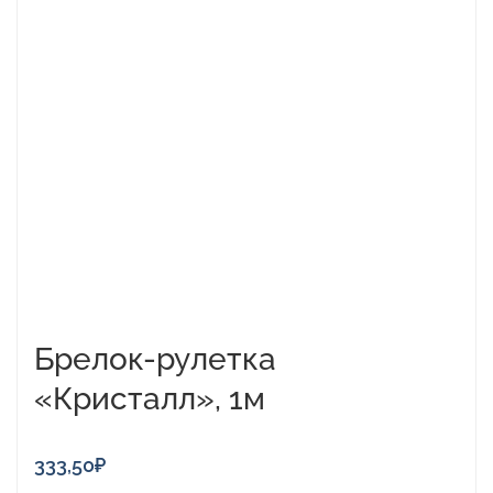
товар
имеет
несколько
вариаций.
Опции
можно
выбрать
на
странице
товара.
Брелок-рулетка
«Кристалл», 1м
333,50
₽