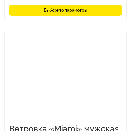
Выберите параметры
Этот
товар
имеет
несколько
вариаций.
Опции
можно
выбрать
на
странице
товара.
Ветровка «Miami» мужская