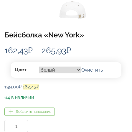
Бейсболка «New York»
Диапазон
162,43
₽
–
265,93
₽
цен:
162,43₽
Цвет
Очистить
–
Первоначальная
Текущая
199,00
₽
162,43
₽
265,93₽
цена
цена:
64 в наличии
составляла
162,43₽.
199,00₽.
Добавить нанесение
Количество
товара