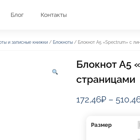
Блог
Контакты
оты и записные книжки
/
Блокноты
/ Блокнот А5 «Spectrum» с л
Блокнот А5 
страницами
172,46
₽
–
510,4
Размер