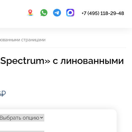
+7 (495) 118-29-48
инованными страницами
«Spectrum» с линованными
Диапазон
6
₽
цен:
172,46₽
–