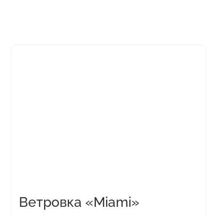
Этот
товар
имеет
несколько
вариаций.
Опции
можно
выбрать
на
странице
товара.
Ветровка «Miami»