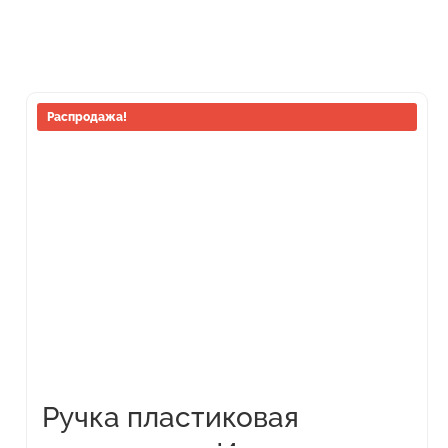
Этот
Распродажа!
товар
имеет
несколько
вариаций.
Опции
можно
выбрать
на
странице
товара.
Ручка пластиковая