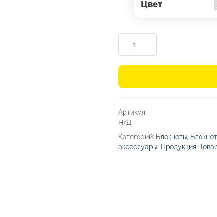
Цвет
Количество
товара
Блокнот
А5
«Spectrum»
с
Артикул:
линованными
Н/Д
страницами
Категорий:
Блокноты
,
Блокнот
аксессуары
,
Продукция
,
Това