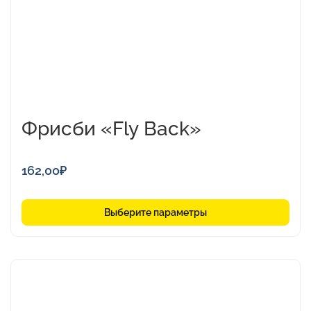
на
странице
товара.
Фрисби «Fly Back»
162,00
₽
Выберите параметры