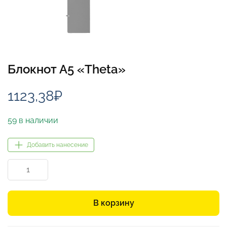
Блокнот А5 «Theta»
1123,38
₽
59 в наличии
Добавить нанесение
Количество
товара
Блокнот
А5
В корзину
«Theta»