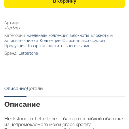
В корзину
моющегося
крафта
и
каменной
Артикул:
бумаги
787160p
А5
Категорий:
«Зеленая» коллекция
,
Блокноты
,
Блокноты и
«Fleekstone»
записные книжки
,
Коллекции
,
Офисные аксессуары
,
Продукция
,
Товары из растительного сырья
Бренд:
Lettertone
Описание
Детали
Описание
Fleekstone от Lettertone — блокнот в гибкой обложке
из непромокаемого моющегося крафта.