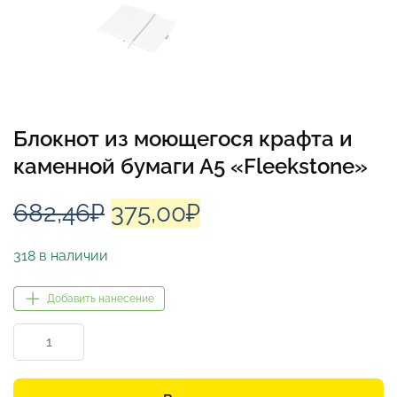
Блокнот из моющегося крафта и
каменной бумаги А5 «Fleekstone»
Первоначальная
Текущая
682,46
₽
375,00
₽
цена
цена:
318 в наличии
составляла
375,00₽.
Добавить нанесение
682,46₽.
Количество
товара
Блокнот
из