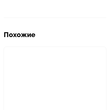
Похожие
Этот
товар
имеет
несколько
вариаций.
Опции
можно
выбрать
на
странице
товара.