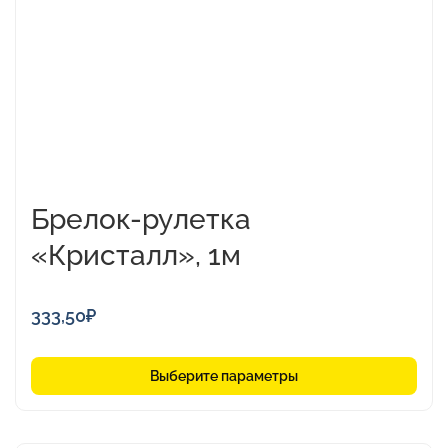
можно
выбрать
на
странице
товара.
Брелок-рулетка
«Кристалл», 1м
333,50
₽
Выберите параметры