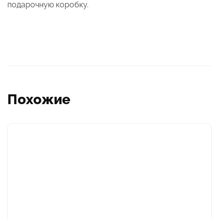
подарочную коробку.
Похожие
Этот
товар
имеет
несколько
вариаций.
Опции
можно
выбрать
на
странице