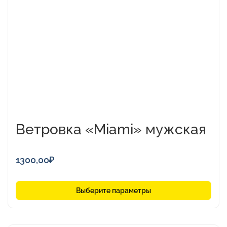
вариаций.
Опции
можно
выбрать
на
странице
товара.
Ветровка «Miami» мужская
1300,00
₽
Выберите параметры