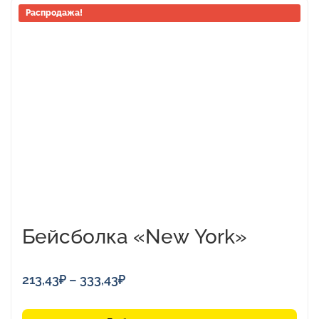
Этот
Распродажа!
товар
имеет
несколько
вариаций.
Опции
можно
выбрать
на
странице
товара.
Бейсболка «New York»
Диапазон
213,43
₽
–
333,43
₽
цен:
213,43₽