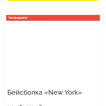
Этот
Распродажа!
товар
имеет
несколько
вариаций.
Опции
можно
выбрать
на
странице
товара.
Бейсболка «New York»