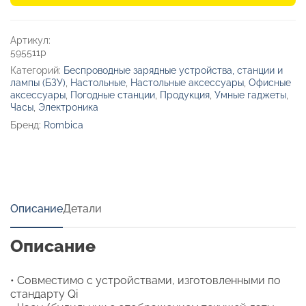
зарядным
устройством
«Timebox
Артикул:
2»
595511p
Категорий:
Беспроводные зарядные устройства, станции и
лампы (БЗУ)
,
Настольные
,
Настольные аксессуары
,
Офисные
аксессуары
,
Погодные станции
,
Продукция
,
Умные гаджеты
,
Часы
,
Электроника
Бренд:
Rombica
Описание
Детали
Описание
• Совместимо с устройствами, изготовленными по
стандарту Qi