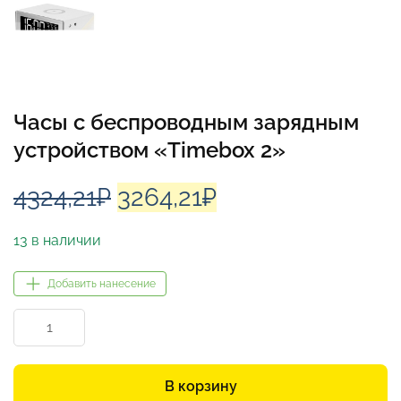
Часы с беспроводным зарядным
устройством «Timebox 2»
Первоначальная
Текущая
4324,21
₽
3264,21
₽
цена
цена:
13 в наличии
составляла
3264,21₽.
Добавить нанесение
4324,21₽.
Количество
товара
Часы
с
В корзину
беспроводным