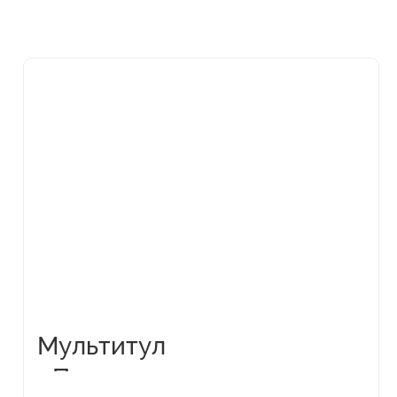
Этот
товар
имеет
несколько
вариаций.
Опции
можно
выбрать
на
странице
товара.
Мультитул
«Путешественник» 10-в-1