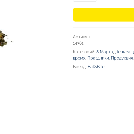
Чай
«Вечерний»
травяной,
40
Артикул:
г
14781
Категорий:
8 Марта
,
День защ
время
,
Праздники
,
Продукция
Бренд:
Eat&Bite