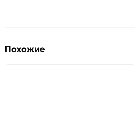
Похожие
Этот
товар
имеет
несколько
вариаций.
Опции
можно
выбрать
на
странице
товара.