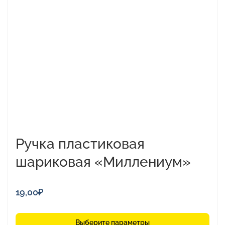
несколько
вариаций.
Опции
можно
выбрать
на
странице
товара.
Ручка пластиковая
шариковая «Миллениум»
19,00
₽
Выберите параметры