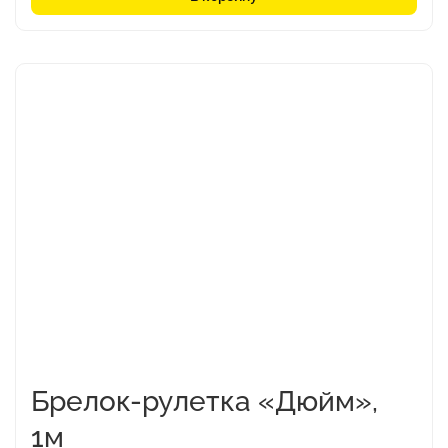
Этот
товар
имеет
несколько
вариаций.
Опции
можно
выбрать
на
странице
товара.
Брелок-рулетка «Дюйм»,
1м