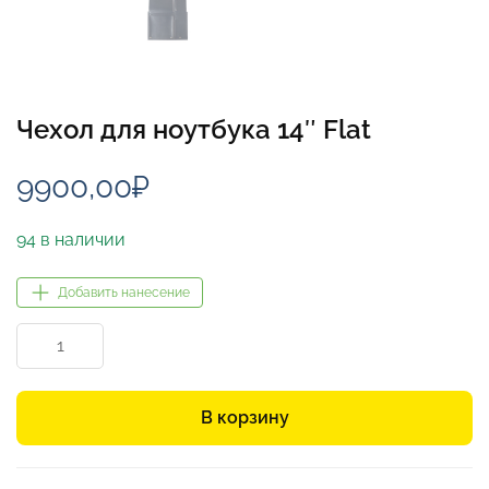
Чехол для ноутбука 14″ Flat
9900,00
₽
94 в наличии
Добавить нанесение
Количество
товара
Чехол
для
В корзину
ноутбука
14"
Flat