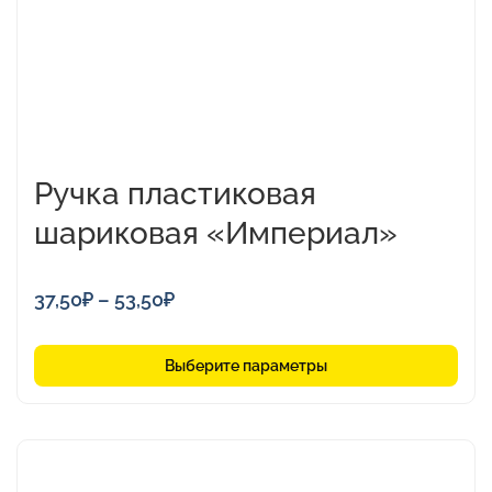
на
странице
товара.
Ручка пластиковая
шариковая «Империал»
Диапазон
37,50
₽
–
53,50
₽
цен:
37,50₽
Выберите параметры
–
53,50₽