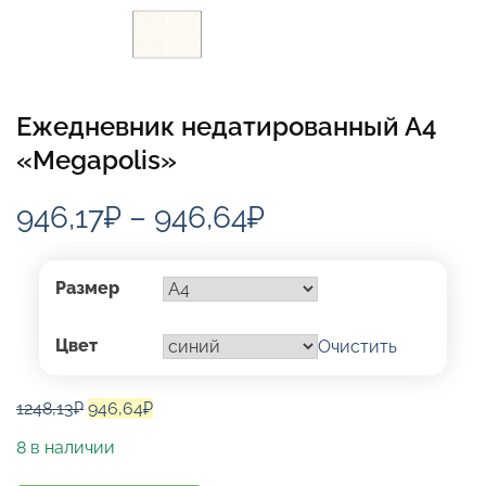
Ежедневник недатированный А4
«Megapolis»
Диапазон
946,17
₽
–
946,64
₽
цен:
946,17₽
Размер
–
Цвет
Очистить
946,64₽
Первоначальная
Текущая
1248,13
₽
946,64
₽
цена
цена:
8 в наличии
составляла
946,64₽.
1248,13₽.