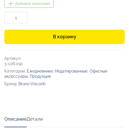
Добавить нанесение
Количество
товара
Ежедневник
недатированный
В корзину
А4
«Megapolis»
Артикул:
3-026.01p
Категории:
Ежедневники
,
Недатированные
,
Офисные
аксессуары
,
Продукция
Бренд:
Bruno Visconti
Описание
Детали