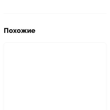
Похожие
Этот
товар
имеет
несколько
вариаций.
Опции
можно
выбрать
на
странице
товара.