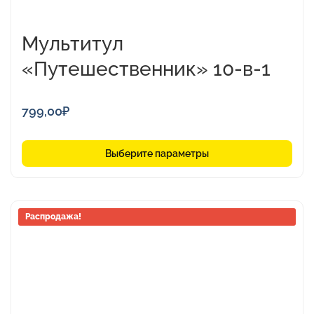
Мультитул
«Путешественник» 10-в-1
799,00
₽
Выберите параметры
Этот
Распродажа!
товар
имеет
несколько
вариаций.
Опции
можно
выбрать