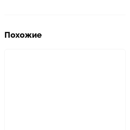
Похожие
Этот
товар
имеет
несколько
вариаций.
Опции
можно
выбрать
на
странице
товара.