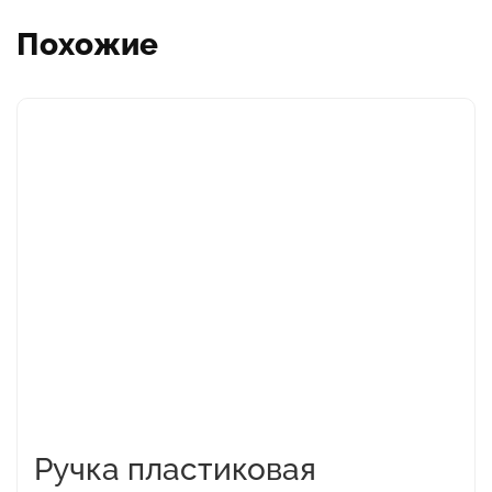
Похожие
Этот
товар
имеет
несколько
вариаций.
Опции
можно
выбрать
на
странице
товара.
Ручка пластиковая