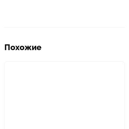
Похожие
Этот
товар
имеет
несколько
вариаций.
Опции
можно
выбрать
на
странице
товара.