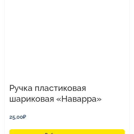
имеет
несколько
вариаций.
Опции
можно
выбрать
на
странице
товара.
Ручка пластиковая
шариковая «Наварра»
25,00
₽