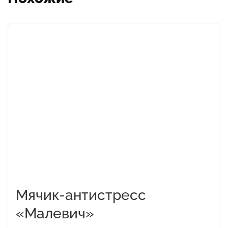
Этот
товар
имеет
несколько
вариаций.
Опции
можно
выбрать
на
странице
товара.
Мячик-антистресс
«Малевич»