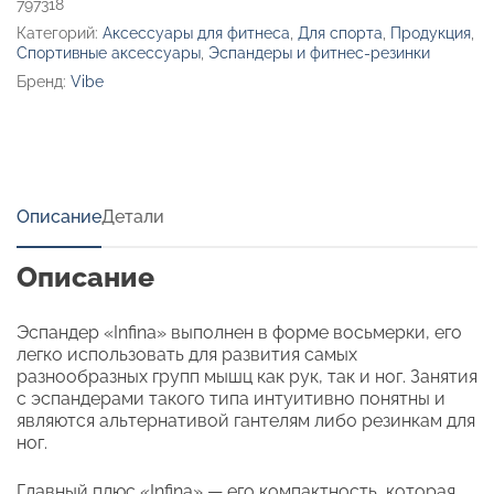
797318
Категорий:
Аксессуары для фитнеса
,
Для спорта
,
Продукция
,
Спортивные аксессуары
,
Эспандеры и фитнес-резинки
Бренд:
Vibe
Описание
Детали
Описание
Эспандер «Infina» выполнен в форме восьмерки, его
легко использовать для развития самых
разнообразных групп мышц как рук, так и ног. Занятия
с эспандерами такого типа интуитивно понятны и
являются альтернативой гантелям либо резинкам для
ног.
Главный плюс «Infina» — его компактность, которая