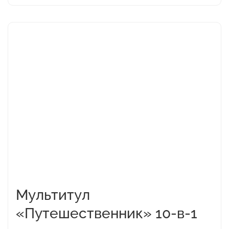
Этот
товар
имеет
несколько
вариаций.
Опции
можно
выбрать
на
странице
товара.
Мультитул
«Путешественник» 10-в-1