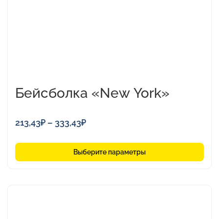
выбрать
на
странице
товара.
Бейсболка «New York»
Диапазон
213,43
₽
–
333,43
₽
цен:
213,43₽
Выберите параметры
–
333,43₽
Этот
товар
имеет
несколько