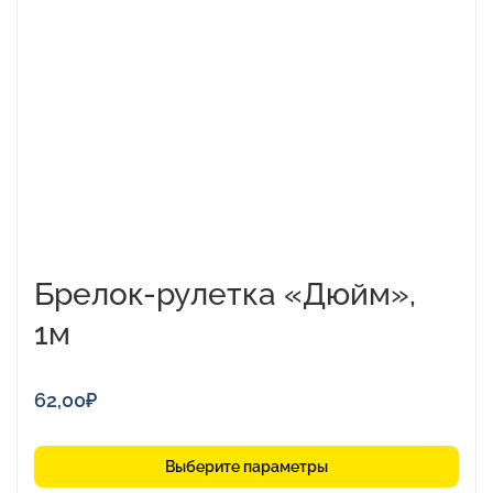
вариаций.
Опции
можно
выбрать
на
странице
товара.
Брелок-рулетка «Дюйм»,
1м
62,00
₽
Выберите параметры