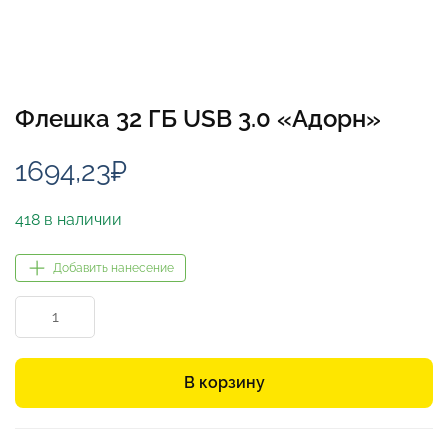
Флешка 32 ГБ USB 3.0 «Адорн»
1694,23
₽
418 в наличии
Добавить нанесение
Количество
товара
Флешка
32
В корзину
ГБ
USB
3.0
«Адорн»