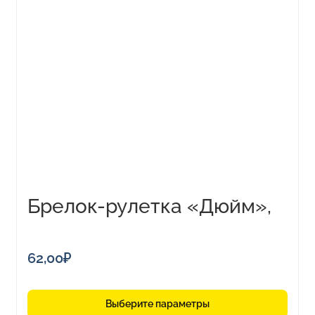
товар
имеет
несколько
вариаций.
Опции
можно
выбрать
на
странице
товара.
Брелок-рулетка «Дюйм»,
1м
62,00
₽
Выберите параметры