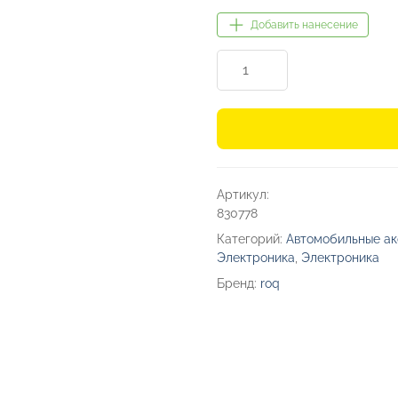
Добавить нанесение
Количество
товара
Фонарик
аккумуляторный
с
фокусировкой
Артикул:
и
830778
боковым
Категорий:
Автомобильные а
светом
Электроника
,
Электроника
«Дарт
Бренд:
roq
Т»,
350+200
Лм