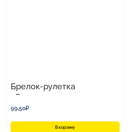
Брелок-рулетка
«Грузовик»,1м
99,50
₽
В корзину