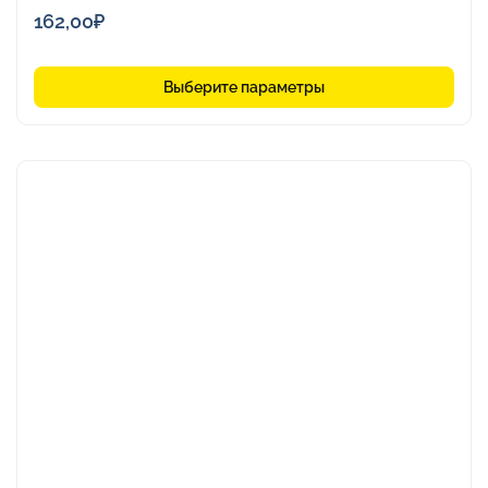
162,00
₽
Выберите параметры
Этот
товар
имеет
несколько
вариаций.
Опции
можно
выбрать
на
странице
товара.