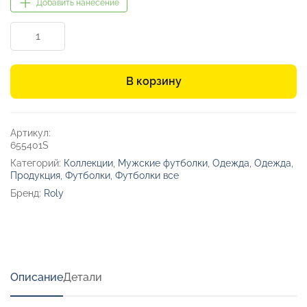
Добавить нанесение
Количество
товара
Футболка
«Beagle»
В корзину
мужская
Артикул:
655401S
Категорий:
Коллекции
,
Мужские футболки
,
Одежда
,
Одежда
,
Продукция
,
Футболки
,
Футболки все
Бренд:
Roly
Описание
Детали