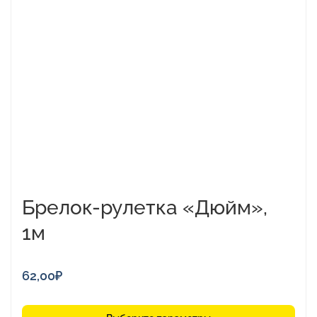
имеет
несколько
вариаций.
Опции
можно
выбрать
на
странице
товара.
Брелок-рулетка «Дюйм»,
1м
62,00
₽