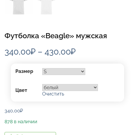
Футболка «Beagle» мужская
Диапазон
340,00
₽
–
430,00
₽
цен:
340,00₽
Размер
–
Цвет
430,00₽
Очистить
340,00
₽
878 в наличии