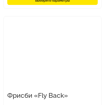
Выберите параметры
Этот
товар
имеет
несколько
вариаций.
Опции
можно
выбрать
на
странице
товара.
Фрисби «Fly Back»