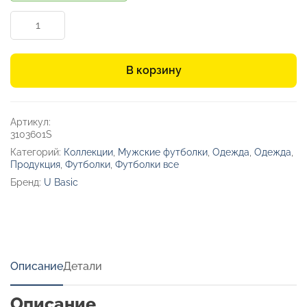
Количество
товара
Футболка
«HD
В корзину
Fit»
мужская
Артикул:
3103601S
Категорий:
Коллекции
,
Мужские футболки
,
Одежда
,
Одежда
,
Продукция
,
Футболки
,
Футболки все
Бренд:
U Basic
Описание
Детали
Описание