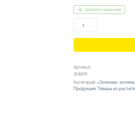
Добавить нанесение
Количество
товара
Карандаш
трехгранный
«Графит
3D»
Артикул:
313906
Категорий:
«Зеленая» коллек
Продукция
,
Товары из растит