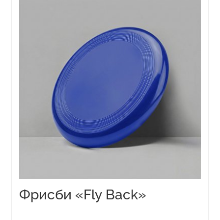
товар
имеет
несколько
вариаций.
Опции
можно
выбрать
на
странице
товара.
Фрисби «Fly Back»