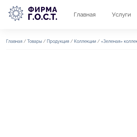
Перейти
к
Главная
Услуги
содержимому
Главная
/
Товары
/
Продукция
/
Коллекции
/
«Зеленая» колле