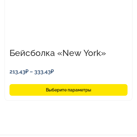
на
странице
товара.
Бейсболка «New York»
Диапазон
213,43
₽
–
333,43
₽
цен:
213,43₽
Выберите параметры
–
333,43₽