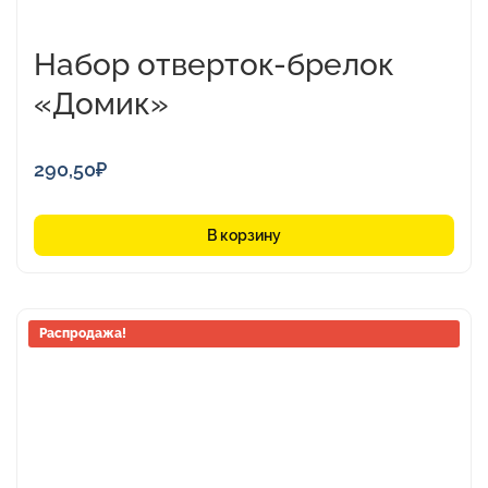
Набор отверток-брелок
«Домик»
290,50
₽
В корзину
Этот
Распродажа!
товар
имеет
несколько
вариаций.
Опции
можно
выбрать