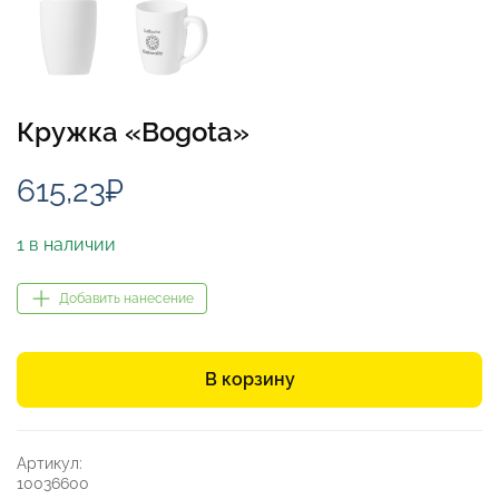
Кружка «Bogota»
615,23
₽
1 в наличии
Добавить нанесение
Количество
товара
В корзину
Кружка
«Bogota»
Артикул:
10036600