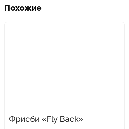
Похожие
Этот
товар
имеет
несколько
вариаций.
Опции
можно
выбрать
на
странице
товара.
Фрисби «Fly Back»