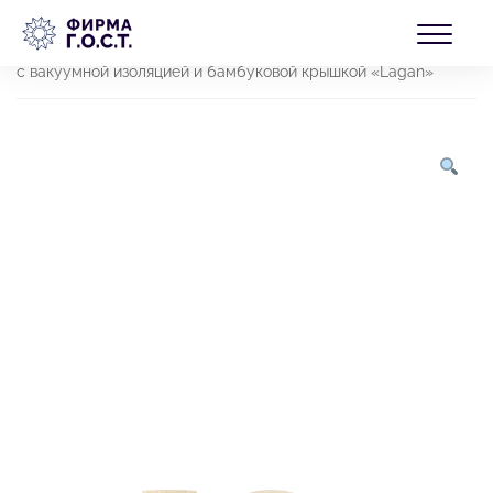
Перейти
БЛОГ
к
Главная
/
Товары
/
Продукция
/
Кухня и
содержимому
посуда
/
Термокружки и термосы
/
Термокружки
/ Кружка
с вакуумной изоляцией и бамбуковой крышкой «Lagan»
КОНТАКТЫ