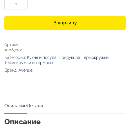
Количество
товара
Кружка
с
В корзину
вакуумной
изоляцией
и
бамбуковой
Артикул:
крышкой
10067001
«Lagan»
Категории:
Кухня и посуда
,
Продукция
,
Термокружки
,
Термокружки и термосы
Бренд:
Avenue
Описание
Детали
Описание