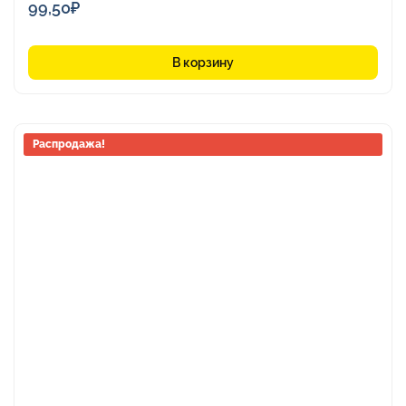
99,50
₽
В корзину
Этот
Распродажа!
товар
имеет
несколько
вариаций.
Опции
можно
выбрать
на
странице
товара.