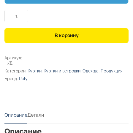
Количество
товара
Куртка
софтшелл
В корзину
«Nebraska»
мужская
Артикул:
Н/Д
Категории:
Куртки
,
Куртки и ветровки
,
Одежда
,
Продукция
Бренд:
Roly
Описание
Детали
Описание