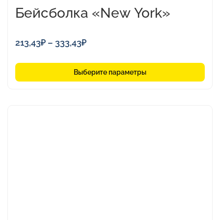
Бейсболка «New York»
Диапазон
213,43
₽
–
333,43
₽
цен:
213,43₽
Выберите параметры
–
333,43₽
Этот
товар
имеет
несколько
вариаций.
Опции
можно
выбрать
на
странице
товара.