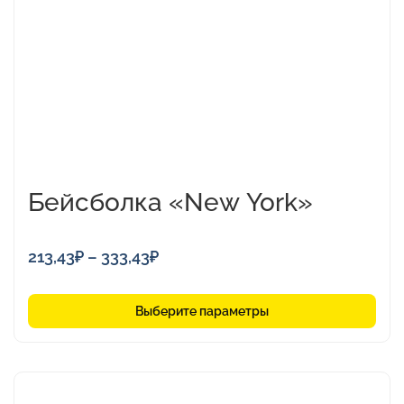
можно
выбрать
на
странице
товара.
Бейсболка «New York»
Диапазон
213,43
₽
–
333,43
₽
цен:
213,43₽
Выберите параметры
–
333,43₽