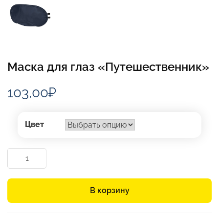
Маска для глаз «Путешественник»
103,00
₽
Цвет
Количество
товара
Маска
для
В корзину
глаз
«Путешественник»