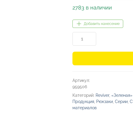
2783 в наличии
Добавить нанесение
Количество
товара
Мешок
Reviver
из
переработанного
Артикул:
пластика
959506
Категорий:
Reviver
,
«Зеленая»
Продукция
,
Рюкзаки
,
Серии
,
С
материалов