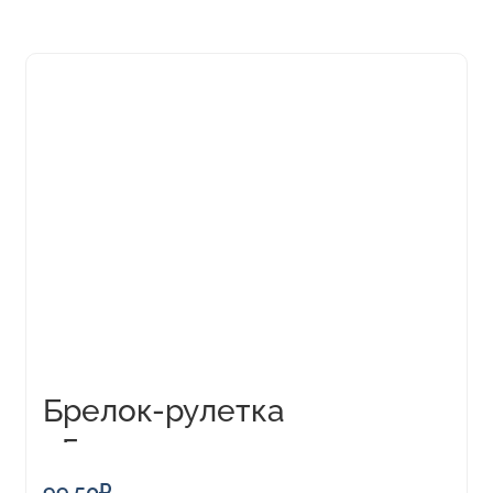
Брелок-рулетка
«Грузовик»,1м
99,50
₽