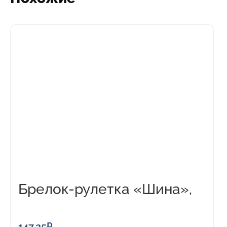
Брелок-рулетка «Шина»,
1м
147,25
₽