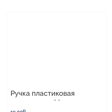
Этот
товар
имеет
несколько
вариаций.
Опции
можно
выбрать
на
странице
товара.
Ручка пластиковая
шариковая «Миллениум»
19,00
₽