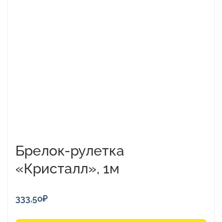
имеет
несколько
вариаций.
Опции
можно
выбрать
на
странице
товара.
Брелок-рулетка
«Кристалл», 1м
333,50
₽