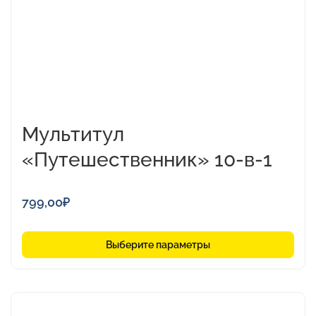
выбрать
на
странице
товара.
Мультитул
«Путешественник» 10-в-1
799,00
₽
Выберите параметры
Этот
товар