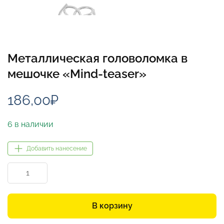
Металлическая головоломка в
мешочке «Mind-teaser»
186,00
₽
6 в наличии
Добавить нанесение
Количество
товара
Металлическая
головоломка
В корзину
в
мешочке