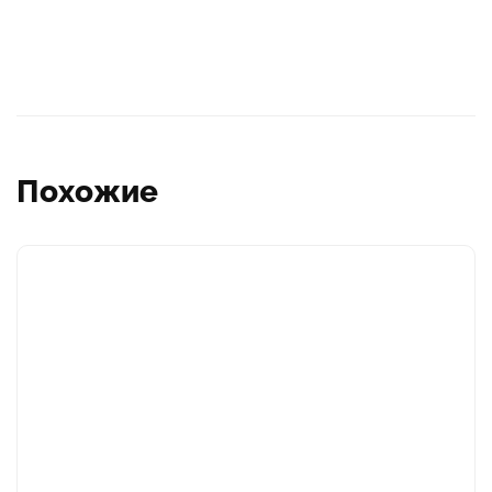
Похожие
Этот
товар
имеет
несколько
вариаций.
Опции
можно
выбрать
на
странице
товара.