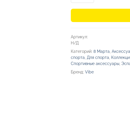
товара
Набор
для
фитнеса
«Balance»
Артикул:
Н/Д
Категорий:
8 Марта
,
Аксессуа
спорта
,
Для спорта
,
Коллекци
Спортивные аксессуары
,
Эсп
Бренд:
Vibe