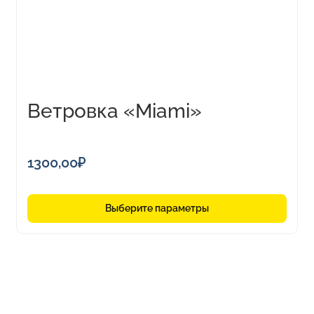
можно
выбрать
на
странице
товара.
Ветровка «Miami»
мужская
1300,00
₽
Выберите параметры