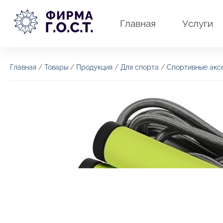
Перейти
к
Главная
Услуги
содержимому
Главная
/
Товары
/
Продукция
/
Для спорта
/
Спортивные акс