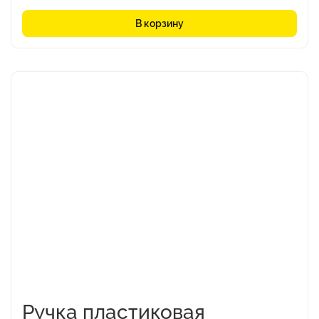
В корзину
Этот
товар
имеет
несколько
вариаций.
Опции
можно
выбрать
на
странице
товара.
Ручка пластиковая