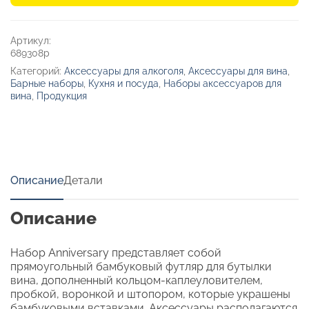
в
бамбуковом
кейсе
Артикул:
«Anniversary»
689308p
Категорий:
Аксессуары для алкоголя
,
Аксессуары для вина
,
Барные наборы
,
Кухня и посуда
,
Наборы аксессуаров для
вина
,
Продукция
Описание
Детали
Описание
Набор Anniversary представляет собой
прямоугольный бамбуковый футляр для бутылки
вина, дополненный кольцом-каплеуловителем,
пробкой, воронкой и штопором, которые украшены
бамбуковыми вставками. Аксессуары располагаются