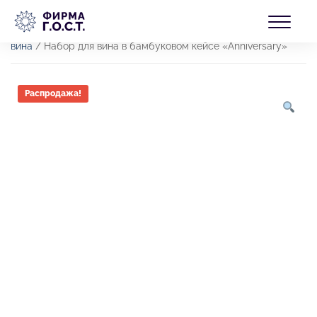
Перейти
БЛОГ
к
Главная
/
Товары
/
Продукция
/
Кухня и
содержимому
посуда
/
Аксессуары для вина
/
Наборы аксессуаров для
вина
/ Набор для вина в бамбуковом кейсе «Anniversary»
КОНТАКТЫ
Распродажа!