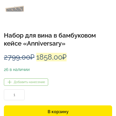
Набор для вина в бамбуковом
кейсе «Anniversary»
Первоначальная
Текущая
2799,00
₽
1858,00
₽
цена
цена:
26 в наличии
составляла
1858,00₽.
Добавить нанесение
2799,00₽.
Количество
товара
Набор
для
В корзину
вина