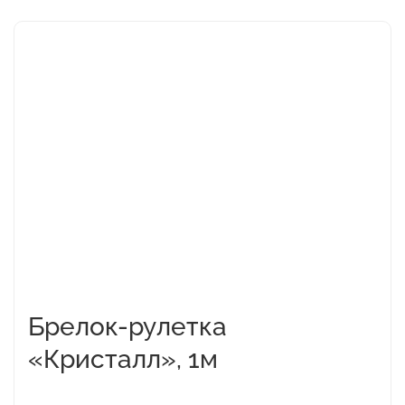
Этот
товар
имеет
несколько
вариаций.
Опции
можно
выбрать
на
странице
товара.
Брелок-рулетка
«Кристалл», 1м