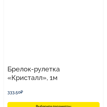
имеет
несколько
вариаций.
Опции
можно
выбрать
на
странице
товара.
Брелок-рулетка
«Кристалл», 1м
333,50
₽
Выберите параметры