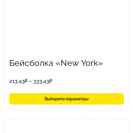
можно
выбрать
на
странице
товара.
Бейсболка «New York»
Диапазон
213,43
₽
–
333,43
₽
цен:
213,43₽
Выберите параметры
–
333,43₽
Этот
товар