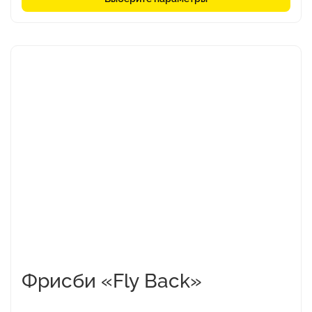
Этот
товар
имеет
несколько
вариаций.
Опции
можно
выбрать
на
странице
товара.
Фрисби «Fly Back»