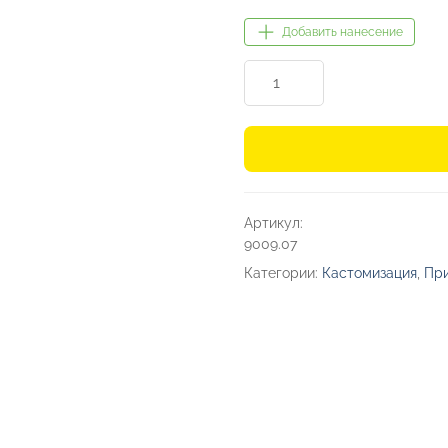
Добавить нанесение
Количество
товара
Патч
«Овал»,
nubuk
Артикул:
9009.07
Категории:
Кастомизация
,
При