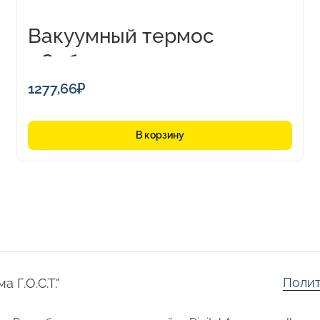
Вакуумный термос
«Сибирь», 1000 мл
1277,66
₽
В корзину
Полит
 Г.О.С.Т."