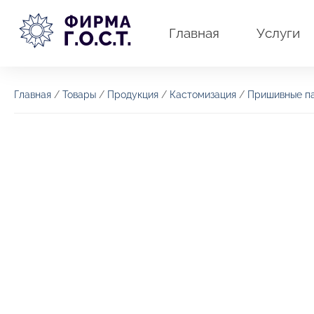
Перейти
к
Главная
Услуги
содержимому
Главная
/
Товары
/
Продукция
/
Кастомизация
/
Пришивные п