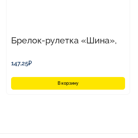
Брелок-рулетка «Шина»,
1м
147,25
₽
В корзину