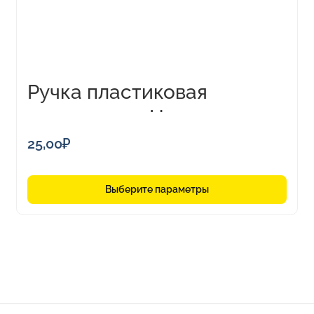
выбрать
на
странице
товара.
Ручка пластиковая
шариковая «Наварра»
25,00
₽
Выберите параметры