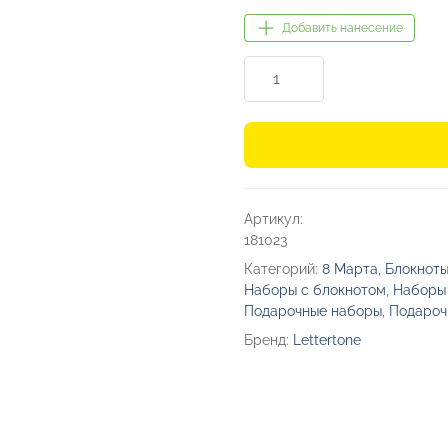
Добавить нанесение
Количество
товара
Подарочный
набор
«Goethe»
с
Артикул:
блокнотом
181023
А5,
Категорий:
8 Марта
,
Блокноты
2-
Наборы с блокнотом
,
Наборы
мя
Подарочные наборы
,
Подароч
ручками
Бренд:
Lettertone
и
картхолдером