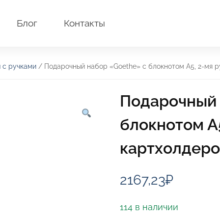
Блог
Контакты
 с ручками
/ Подарочный набор «Goethe» с блокнотом А5, 2-мя 
Подарочный 
блокнотом А5
картхолдер
2167,23
₽
114 в наличии