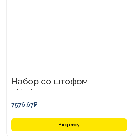
Набор со штофом
«Нефтяной»
7576,67
₽
В корзину