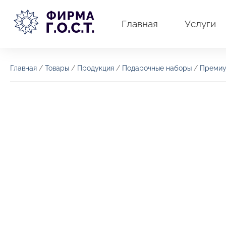
Перейти
к
Главная
Услуги
содержимому
Главная
/
Товары
/
Продукция
/
Подарочные наборы
/
Премиу