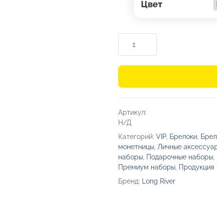
Цвет
Количество
товара
Подарочный
набор
Long
River:
Артикул:
кошелек,
Н/Д
ремешок
Категорий:
VIP
,
Брелоки
,
Брел
для
монетницы
,
Личные аксессуа
ключей
наборы
,
Подарочные наборы
,
Премиум наборы
,
Продукция
Бренд:
Long River