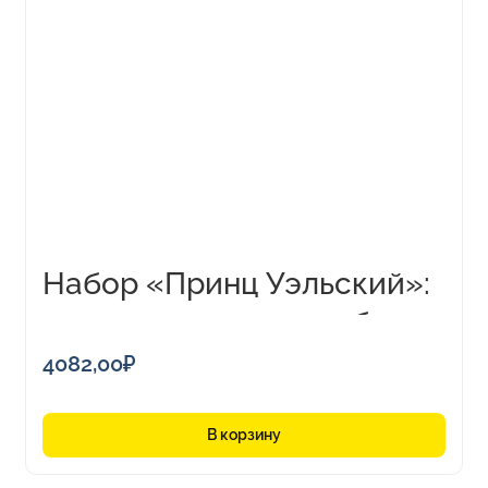
Набор «Принц Уэльский»:
ручка, лупа, нож для бумаг
4082,00
₽
В корзину