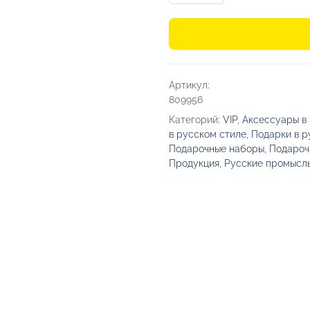
Подарочный
набор
«Пикник
в
Артикул:
лесу»
809956
Категорий:
VIP
,
Аксессуары в
в русском стиле
,
Подарки в р
Подарочные наборы
,
Подароч
Продукция
,
Русские промысл