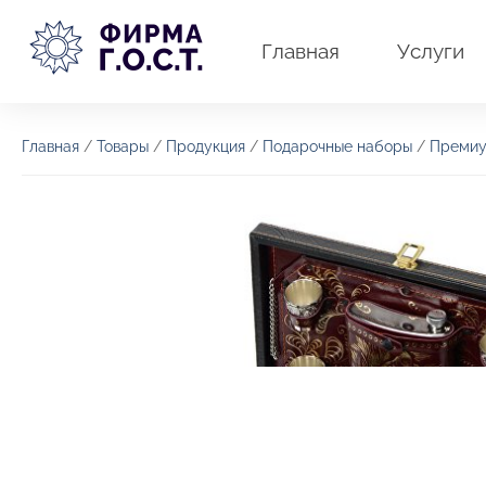
Перейти
к
Главная
Услуги
содержимому
Главная
/
Товары
/
Продукция
/
Подарочные наборы
/
Премиу