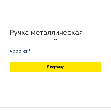
Ручка металлическая
шариковая «Conquest
Blue»
5000,31
₽
В корзину