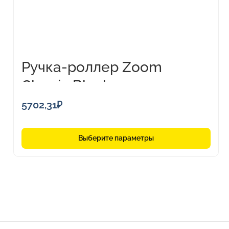
выбрать
на
странице
товара.
Ручка-роллер Zoom
Classic Black
5702,31
₽
Выберите параметры