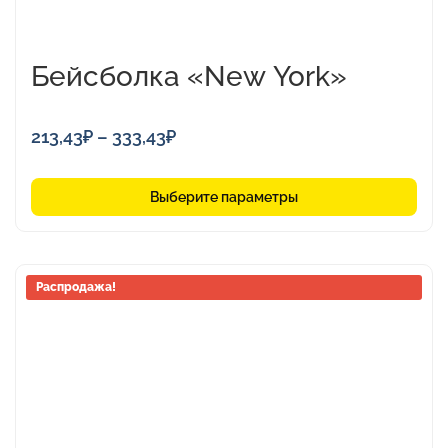
Бейсболка «New York»
Диапазон
213,43
₽
–
333,43
₽
цен:
213,43₽
Выберите параметры
–
333,43₽
Распродажа!