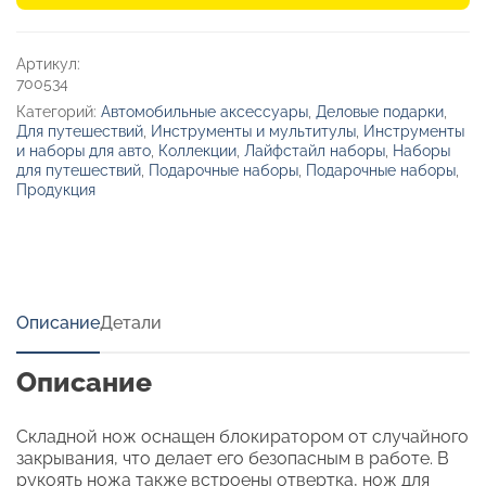
бутылкой
для
воды
Артикул:
и
700534
ножом
Категорий:
Автомобильные аксессуары
,
Деловые подарки
,
«Tourist»
Для путешествий
,
Инструменты и мультитулы
,
Инструменты
и наборы для авто
,
Коллекции
,
Лайфстайл наборы
,
Наборы
для путешествий
,
Подарочные наборы
,
Подарочные наборы
,
Продукция
Описание
Детали
Описание
Складной нож оснащен блокиратором от случайного
закрывания, что делает его безопасным в работе. В
рукоять ножа также встроены отвертка, нож для