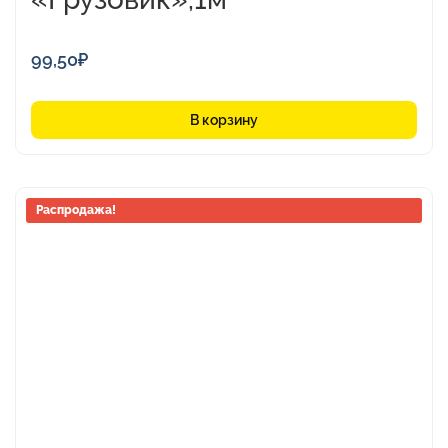
99,50
₽
В корзину
Этот
Распродажа!
товар
имеет
несколько
вариаций.
Опции
можно
выбрать
на
странице
товара.