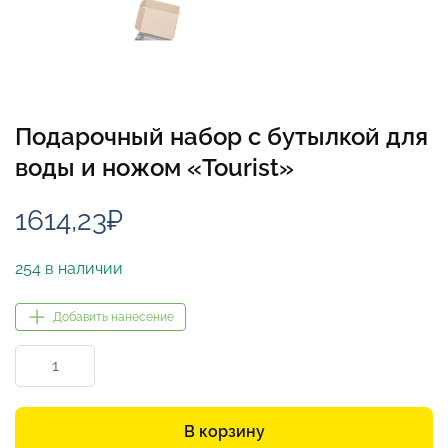
Подарочный набор с бутылкой для
воды и ножом «Tourist»
1614,23
₽
254 в наличии
Добавить нанесение
Количество
товара
Подарочный
набор
В корзину
с