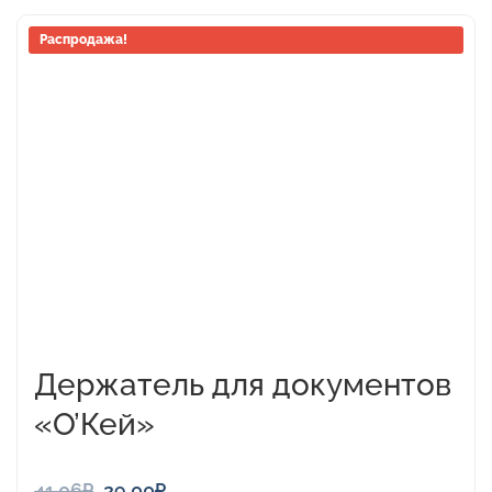
Распродажа!
Держатель для документов
«О’Кей»
Первоначальная
Текущая
41,06
₽
29,00
₽