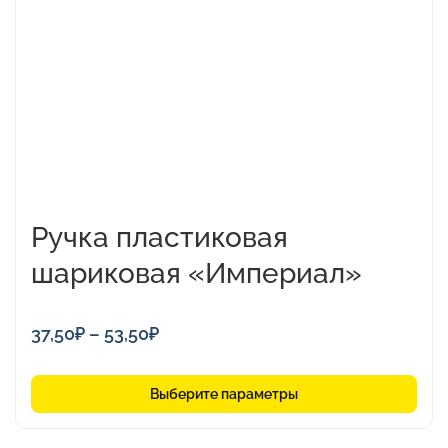
Опции
можно
выбрать
на
странице
товара.
Ручка пластиковая
шариковая «Империал»
Диапазон
37,50
₽
–
53,50
₽
цен:
37,50₽
Выберите параметры
–
53,50₽