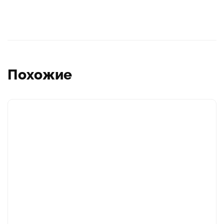
Похожие
Этот
товар
имеет
несколько
вариаций.
Опции
можно
выбрать
на
странице
товара.