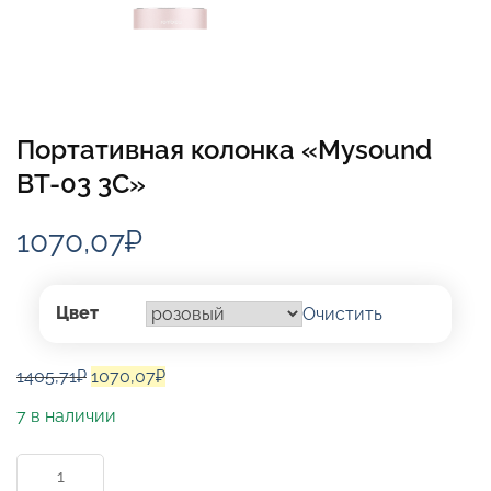
Портативная колонка «Mysound
BT-03 3C»
1070,07
₽
Цвет
Очистить
Первоначальная
Текущая
1405,71
₽
1070,07
₽
цена
цена:
7 в наличии
составляла
1070,07₽.
1405,71₽.
Количество
товара