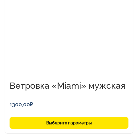
несколько
вариаций.
Опции
можно
выбрать
на
странице
товара.
Ветровка «Miami» мужская
1300,00
₽
Выберите параметры