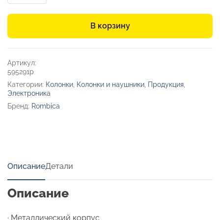
Портативная
колонка
В корзину
«Mysound
BT-
03
3C»
Артикул:
595291p
Категории:
Колонки
,
Колонки и наушники
,
Продукция
,
Электроника
Бренд:
Rombica
Описание
Детали
Описание
∙ Металлический корпус