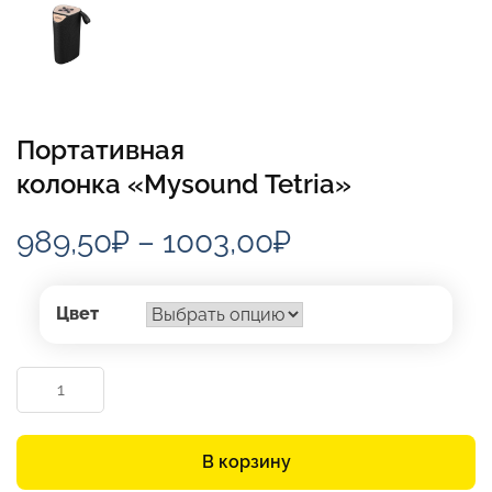
Портативная
колонка «Mysound Tetria»
Диапазон
989,50
₽
–
1003,00
₽
цен:
989,50₽
Цвет
–
Количество
1003,00₽
товара
Портативная
колонка «Mysound Tetria»
В корзину