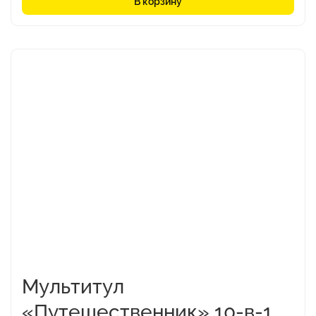
В корзину
Этот
товар
имеет
несколько
вариаций.
Опции
можно
выбрать
на
странице
товара.
Мультитул
«Путешественник» 10-в-1