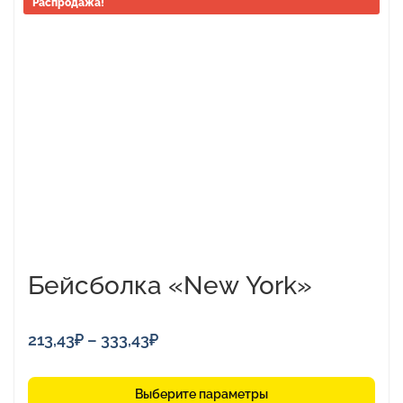
Распродажа!
товар
имеет
несколько
вариаций.
Опции
можно
выбрать
на
странице
товара.
Бейсболка «New York»
Диапазон
213,43
₽
–
333,43
₽
цен:
213,43₽
Выберите параметры
–