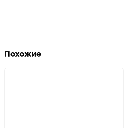
Похожие
Этот
товар
имеет
несколько
вариаций.
Опции
можно
выбрать
на
странице
товара.