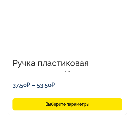
вариаций.
Опции
можно
выбрать
на
странице
товара.
Ручка пластиковая
шариковая «Империал»
Диапазон
37,50
₽
–
53,50
₽
цен:
37,50₽
Выберите параметры
–
53,50₽