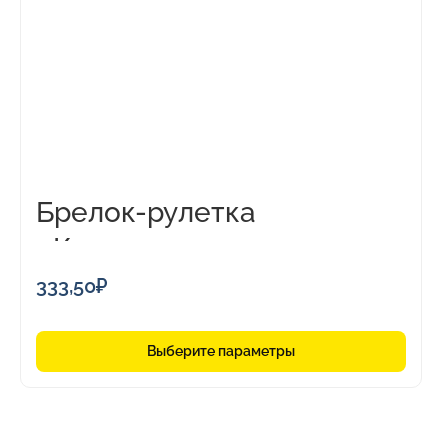
вариаций.
Опции
можно
выбрать
на
странице
товара.
Брелок-рулетка
«Кристалл», 1м
333,50
₽
Выберите параметры