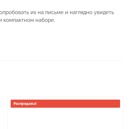
опробовать их на письме и наглядно увидеть
и компактном наборе.
Этот
Распродажа!
товар
имеет
несколько