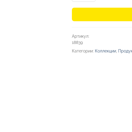
Промо-
сет
металлических
ручек
Артикул:
2.0
18839
Категории:
Коллекции
,
Проду